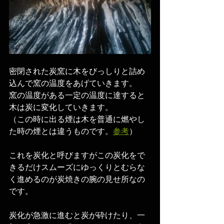
密閉された炭窯に木をびっしりと詰め
込んで窯の温度をあげていきます。
窯の温度がある一定の温度に達すると
木は炭に変化していきます。
（この時に出る煙は木を普通に燃やし
た時の煙とは違うものです。
参考
）
これを炭化と呼びますがこの炭化をで
きるだけスムーズにゆっくりとむらな
く進めるのが炭焼きの腕の見せ所なの
です。
炭化が急激に進むと炭が砕けたり、一