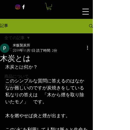
記事
全ての記事
米飯製炭所
全ての記事
2019年11月1日
読了時間: 2分
木炭とは
お知らせ
木炭とは何か？
イベント案内
商品について
このシンプルな質問に答えるのはなか
炭焼きライフ
なか難しいのですが炭焼きをしている
コラム
私なりの答えは　「木から煙を取り除
いたモノ」　です。
木を燃やせば炎と煙が出ます。
この”火”を利用して人類は脈々と生命を