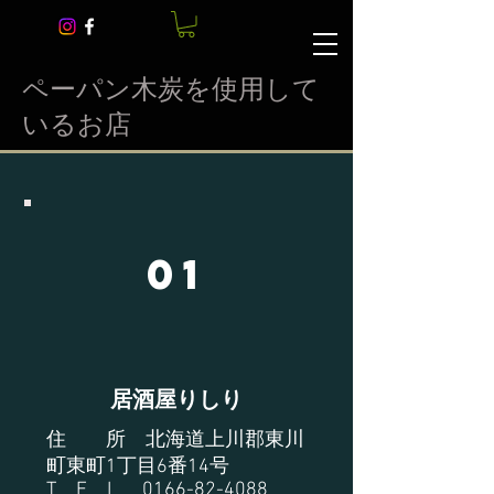
​ペーパン木炭を使用して
いるお店
01
居酒屋りしり
住 所 北海道上川郡東川
町東町1丁目6番14号
T E L
0166-82-4088