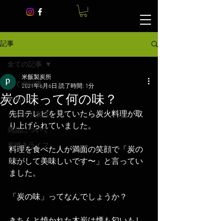
記事
全ての記事
米飯製炭所
全ての記事
2021年6月6日
読了時間: 1分
炭の味って何の味？
お知らせ
先日テレビを見ていたら炭火料理が取
イベント案内
り上げられていました。
商品について
炭焼きライフ
料理を食べた人が満面の笑顔で「炭の
コラム
味がして美味しいです〜」と言ってい
ました。
「炭の味」ってなんでしょうか？
きちんと焼かれた木炭は煙も匂いもし