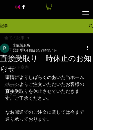
記事
全ての記事
米飯製炭所
全ての記事
2021年9月15日
読了時間: 1分
直接受取り一時休止のお知
お知らせ
らせ
イベント案内
商品について
事情によりしばらくのあいだ当ホーム
ページよりご注文いただいたお客様の
炭焼きライフ
直接受取りを休止させていただきま
コラム
す。ご了承ください。
なお郵送でのご注文に関しては今まで
通り承っております。