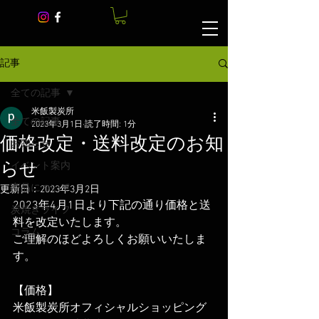
記事
全ての記事
米飯製炭所
全ての記事
2023年3月1日
読了時間: 1分
価格改定・送料改定のお知
お知らせ
らせ
イベント案内
商品について
更新日：
2023年3月2日
2023年4月1日より下記の通り価格と送
炭焼きライフ
料を改定いたします。
コラム
ご理解のほどよろしくお願いいたしま
す。
【価格】
米飯製炭所オフィシャルショッピング